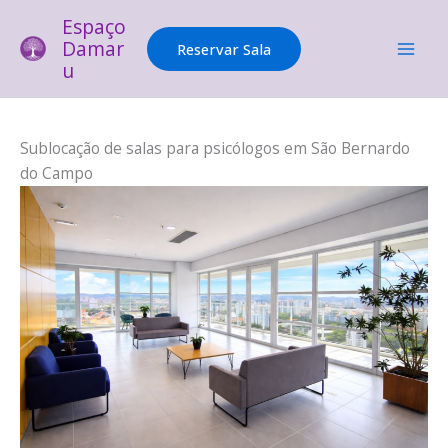
Ir
Espaço
para
Damar
Reservar Sala
o
u
conteúdo
Sublocação de salas para psicólogos em São Bernardo
do Campo